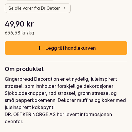
Se alle varer fra Dr Oetker
Stykkpris: 656,58 kr /kg
49,90 kr
Gjeldende pris er: 49,90 kr
656,58 kr /kg
Legg til i handlekurven
Om produktet
Gingerbread Decoration er et nydelig, juleinspirert 
strøssel, som innholder forskjellige dekorasjoner: 
Sjokoladeknapper, rød strøssel, grønn strøssel og 
små pepperkakemenn. Dekorer muffins og kaker med 
juleinspirert kakepynt!
DR. OETKER NORGE AS har levert informasjonen
ovenfor.