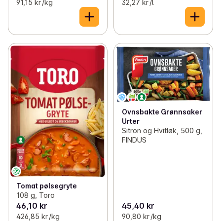
91,15 kr /kg
32,27 kr /l
Ovnsbakte Grønnsaker
Urter
Sitron og Hvitløk, 500 g,
FINDUS
Tomat pølsegryte
108 g, Toro
46,10 kr
45,40 kr
426,85 kr /kg
90,80 kr /kg