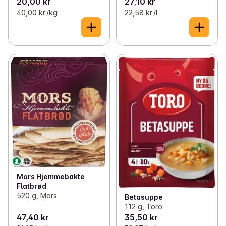
20,00 kr
27,10 kr
40,00 kr /kg
22,58 kr /l
Mors Hjemmebakte
Flatbrød
520 g, Mors
Betasuppe
112 g, Toro
47,40 kr
35,50 kr