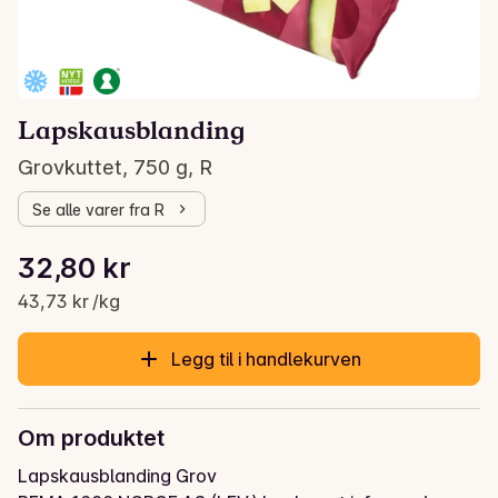
Lapskausblanding
Grovkuttet, 750 g, R
Se alle varer fra R
Stykkpris: 43,73 kr /kg
32,80 kr
Gjeldende pris er: 32,80 kr
43,73 kr /kg
Legg til i handlekurven
Om produktet
Lapskausblanding Grov