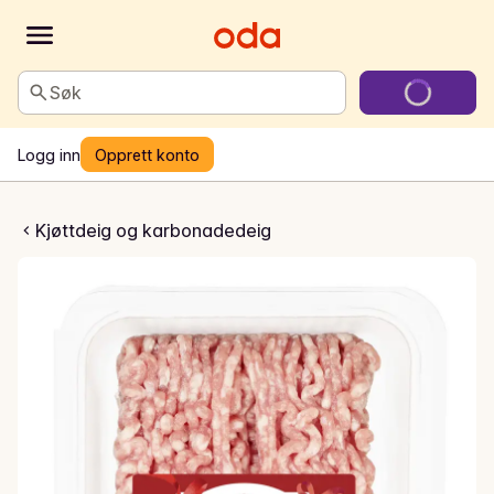
Søk
Logg inn
Opprett konto
isterdeig
Kjøttdeig og karbonadedeig