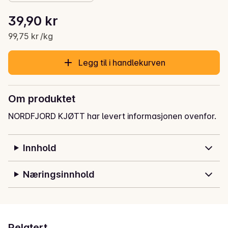
Stykkpris: 99,75 kr /kg
39,90 kr
Gjeldende pris er: 39,90 kr
99,75 kr /kg
Legg til i handlekurven
Om produktet
NORDFJORD KJØTT har levert informasjonen ovenfor.
Innhold
Næringsinnhold
Relatert