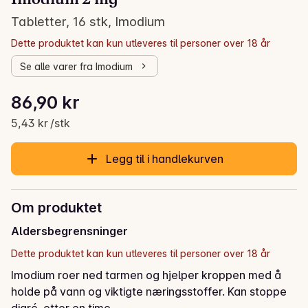
Imodium 2 mg
Tabletter, 16 stk, Imodium
Dette produktet kan kun utleveres til personer over 18 år
Se alle varer fra Imodium
Stykkpris: 5,43 kr /stk
86,90 kr
Gjeldende pris er: 86,90 kr
5,43 kr /stk
Legg til i handlekurven
Om produktet
Aldersbegrensninger
Dette produktet kan kun utleveres til personer over 18 år
Imodium roer ned tarmen og hjelper kroppen med å 
holde på vann og viktigte næringsstoffer. Kan stoppe 