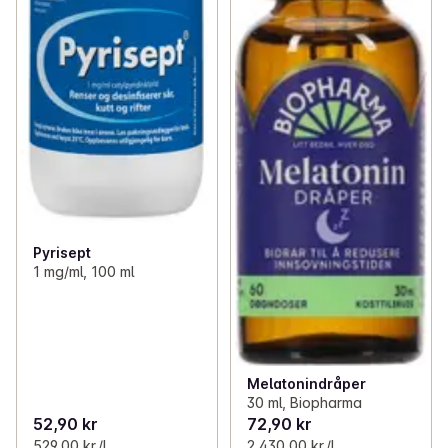
Pyrisept
1 mg/ml, 100 ml
Melatonindråper
30 ml, Biopharma
52,90 kr
72,90 kr
529,00 kr /l
2 430,00 kr /l