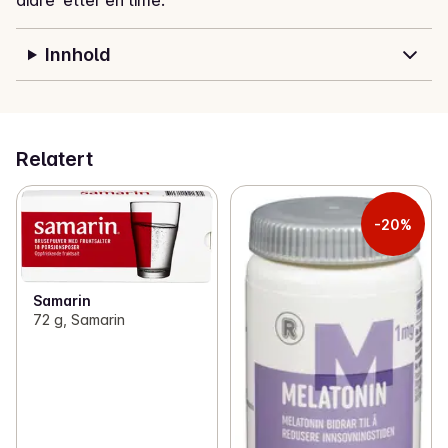
diaré  etter en time.
Innhold
Relatert
-20%
Samarin
72 g, Samarin