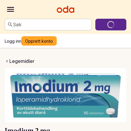
Søk
Logg inn
Opprett konto
dium 2 mg
Legemidler