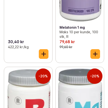
Melatonin 1 mg
Maks 10 per kunde, 100
stk, R
30,40 kr
79,68 kr
422,22 kr /kg
99,60 kr
-20%
-20%