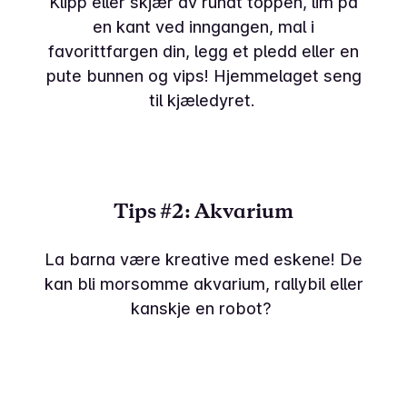
Klipp eller skjær av rundt toppen, lim på
en kant ved inngangen, mal i
favorittfargen din, legg et pledd eller en
pute bunnen og vips! Hjemmelaget seng
til kjæledyret.
Tips #2: Akvarium
La barna være kreative med eskene! De
kan bli morsomme akvarium, rallybil eller
kanskje en robot?