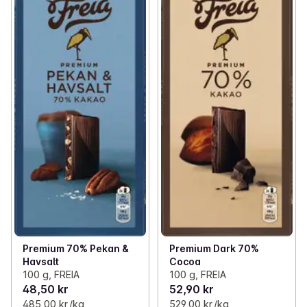
✓
Sjokolade
(146)
✓
Sjokoladeplater mørk
(20)
✓
Godteri
(104)
✓
Sjokoladebarer
(37)
✓
Nøtter
(50)
✓
Sjokoladeblandinger
(47)
✓
Tyggis og pastiller
(63)
✓
Konfekt og gave
(11)
✓
Value Packs
(12)
Premium 70% Pekan &
Premium Dark 70%
Havsalt
Cocoa
100 g, FREIA
100 g, FREIA
48,50 kr
52,90 kr
485,00 kr /kg
529,00 kr /kg