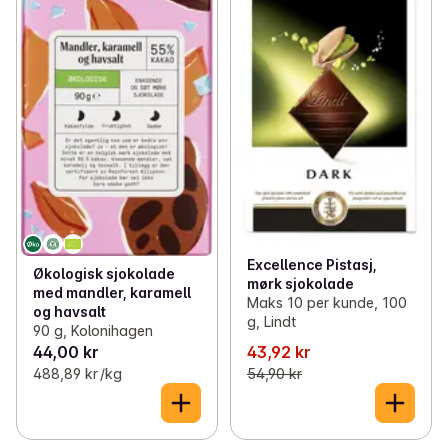
Excellence Pistasj,
Økologisk sjokolade
mørk sjokolade
med mandler, karamell
Maks 10 per kunde, 100
og havsalt
g, Lindt
90 g, Kolonihagen
44,00 kr
43,92 kr
488,89 kr /kg
54,90 kr