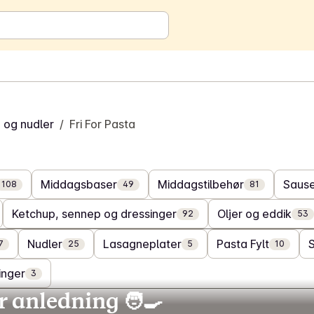
 og nudler
/
Fri For Pasta
Middagsbaser
Middagstilbehør
Saus
108
49
81
Ketchup, sennep og dressinger
Oljer og eddik
92
53
Nudler
Lasagneplater
Pasta Fylt
7
25
5
10
inger
3
 anledning 🧑‍🍳