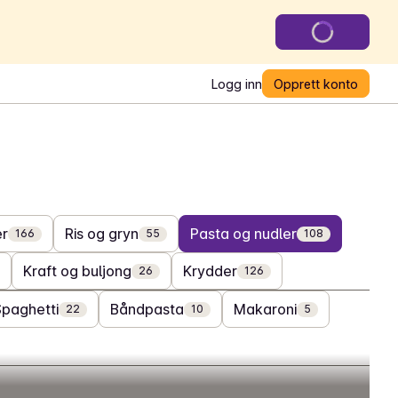
Logg inn
Opprett konto
er
Ris og gryn
Pasta og nudler
166
55
108
Kraft og buljong
Krydder
26
126
Spaghetti
Båndpasta
Makaroni
22
10
5