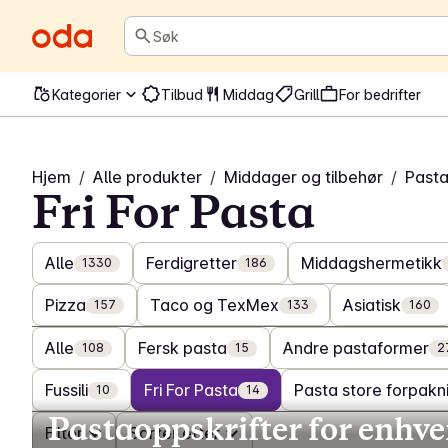
Søk
Kategorier
Tilbud
Middag
Grill
For bedrifter
Hjem
/
Alle produkter
/
Middager og tilbehør
/
Pasta
Fri For Pasta
Alle
Ferdigretter
Middagshermetikk
1330
186
Pizza
Taco og TexMex
Asiatisk
157
133
160
Alle
Fersk pasta
Andre pastaformer
108
15
2
Fussili
Fri For Pasta
Pasta store forpakn
10
14
Pastaoppskrifter for enhver
Filter
Sorter etter