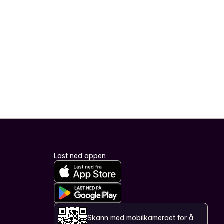
Last ned appen
Skann med mobilkameraet for å