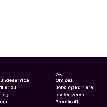
Oda
kundeservice
Om oss
iller du
Jobb og karriere
ring
Inviter venner
pant
Bærekraft