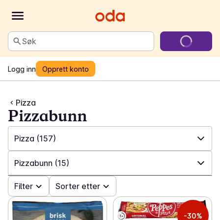
Søk
Logg inn
Opprett konto
Pizza
Pizzabunn
Pizza
(157)
✓
Alle
(1330)
Pizzabunn
(15)
✓
Ferdigretter
(186)
✓
Filter
Alle
(157)
Sorter etter
✓
Middagshermetikk
(108)
✓
Fersk pizza
(7)
-30%