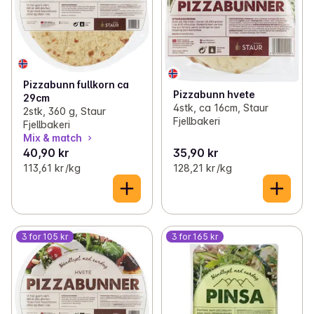
✓
Kraft og buljong
(26)
✓
Krydder
(126)
Pizzabunn fullkorn ca
Pizzabunn hvete
29cm
4stk, ca 16cm, Staur
2stk, 360 g, Staur
Fjellbakeri
Fjellbakeri
Mix & match
40,90 kr
35,90 kr
113,61 kr /kg
128,21 kr /kg
3 for 105 kr
3 for 165 kr