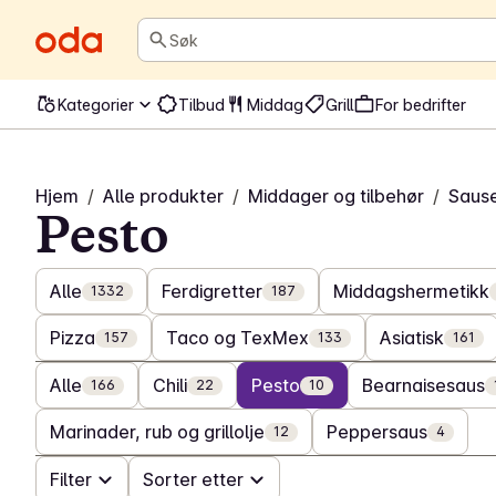
Søk
Kategorier
Tilbud
Middag
Grill
For bedrifter
Hjem
/
Alle produkter
/
Middager og tilbehør
/
Saus
Pesto
Alle
Ferdigretter
Middagshermetikk
1332
187
Pizza
Taco og TexMex
Asiatisk
157
133
161
Alle
Chili
Pesto
Bearnaisesaus
166
22
10
Marinader, rub og grillolje
Peppersaus
12
4
Filter
Sorter etter