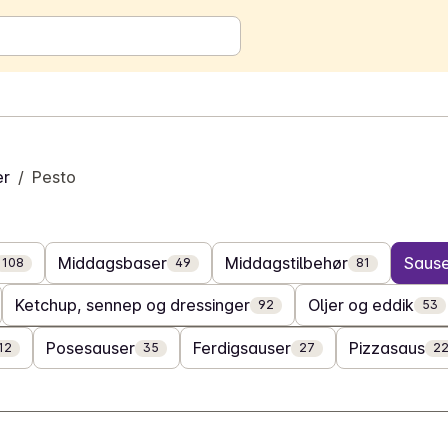
er
/
Pesto
Middagsbaser
Middagstilbehør
Saus
108
49
81
Ketchup, sennep og dressinger
Oljer og eddik
92
53
Posesauser
Ferdigsauser
Pizzasaus
12
35
27
2