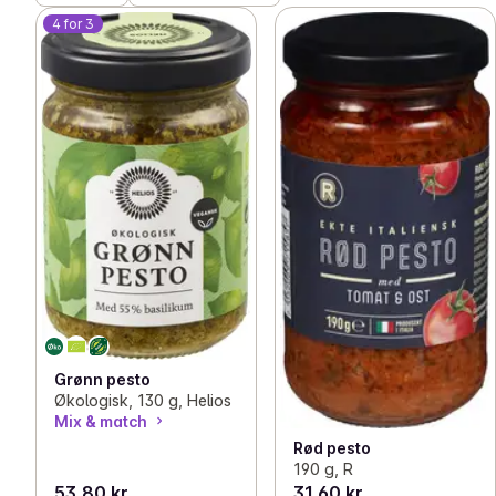
4 for 3
Grønn pesto
Økologisk, 130 g, Helios
Mix & match
Rød pesto
190 g, R
53,80 kr
31,60 kr