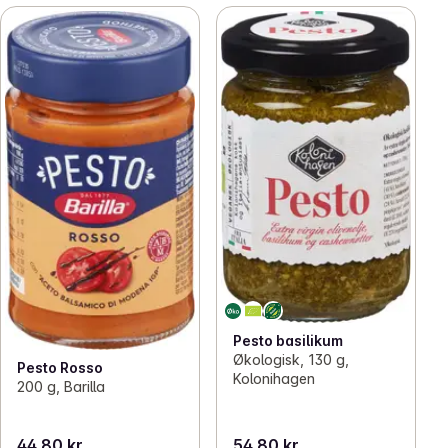
Pesto basilikum
Økologisk, 130 g,
Pesto Rosso
Kolonihagen
200 g, Barilla
44,80 kr
54,80 kr