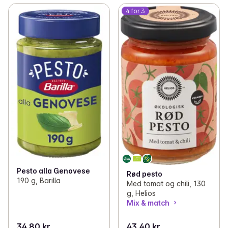
4 for 3
Pesto alla Genovese
Rød pesto
190 g, Barilla
Med tomat og chili, 130
g, Helios
Mix & match
34,80 kr
43,40 kr