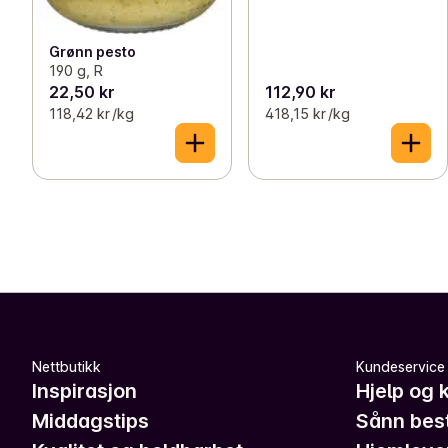
Grønn pesto
190 g, R
22,50 kr
112,90 kr
118,42 kr /kg
418,15 kr /kg
Nettbutikk
Kundeservice
Inspirasjon
Hjelp og 
Middagstips
Sånn best