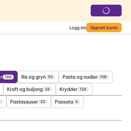
Logg inn
Opprett konto
er
Ris og gryn
Pasta og nudler
166
55
108
Kraft og buljong
Krydder
26
126
Pastasauser
Passata
2
22
4