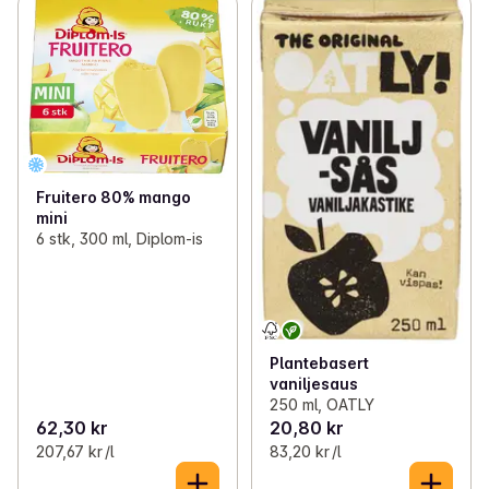
✓
Plantebasert ost og pålegg
(19)
✓
Plantebasert sjokolade og godteri
(9)
✓
Plantebaserte middager og proteiner
(40)
✓
Plantebasert is
(14)
✓
Plantebasert middagstilbehør
(5)
✓
Plantebasert dessert og kaker
(7)
✓
Plantebasert sjokolade, is og dessert
(30)
Fruitero 80% mango
mini
6 stk, 300 ml, Diplom-is
Plantebasert
vaniljesaus
250 ml, OATLY
62,30 kr
20,80 kr
207,67 kr /l
83,20 kr /l