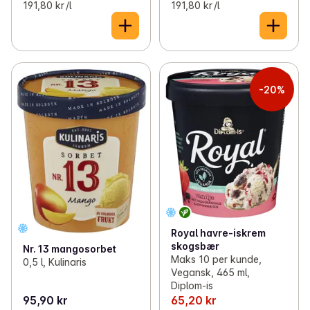
191,80 kr /l
191,80 kr /l
-20%
Royal havre-iskrem
skogsbær
Nr. 13 mangosorbet
Maks 10 per kunde,
0,5 l, Kulinaris
Vegansk, 465 ml,
Diplom-is
95,90 kr
65,20 kr