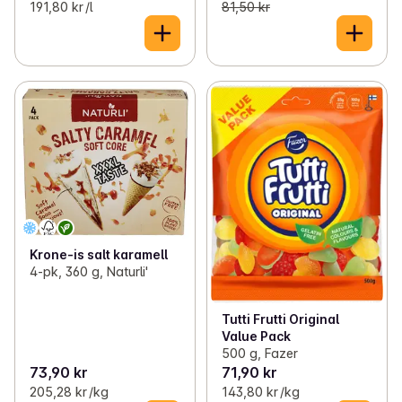
191,80 kr /l
81,50 kr
Krone-is salt karamell
4-pk, 360 g, Naturli'
Tutti Frutti Original
Value Pack
500 g, Fazer
73,90 kr
71,90 kr
205,28 kr /kg
143,80 kr /kg