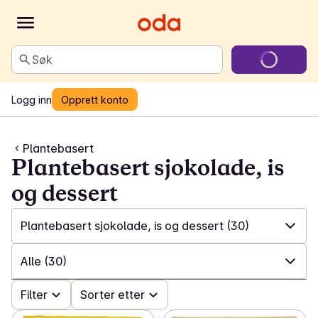
Søk
Logg inn
Opprett konto
Plantebasert
Plantebasert sjokolade, is
og dessert
Plantebasert sjokolade, is og dessert
(30)
✓
Alle
(127)
Alle
(30)
✓
Plantebasert drikke og meieriprodukter
(37)
✓
Filter
Alle
(30)
Sorter etter