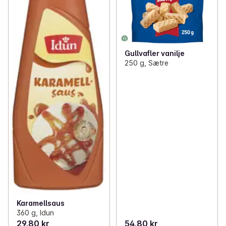
Gullvafler vanilje
250 g, Sætre
Karamellsaus
360 g, Idun
29,80 kr
54,80 kr