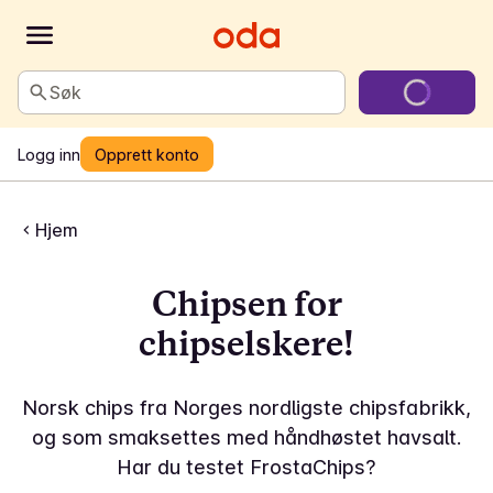
Søk
Logg inn
Opprett konto
Hjem
Chipsen for
chipselskere!
Norsk chips fra Norges nordligste chipsfabrikk,
og som smaksettes med håndhøstet havsalt.
Har du testet FrostaChips?