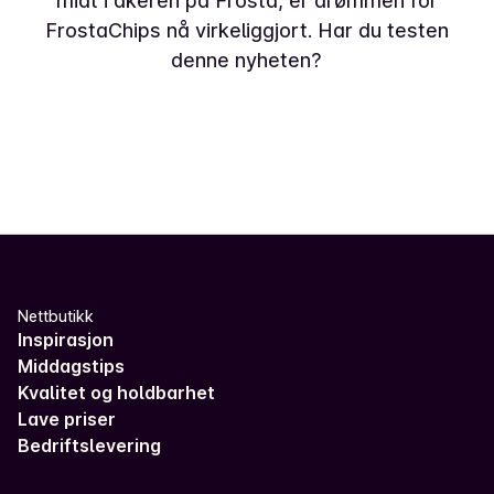
midt i åkeren på Frosta, er drømmen for
FrostaChips nå virkeliggjort. Har du testen
denne nyheten?
Nettbutikk
Inspirasjon
Middagstips
Kvalitet og holdbarhet
Lave priser
Bedriftslevering