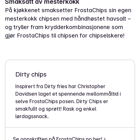
Smaksatt av mesterkokk
På kjøkkenet smaksetter FrostaChips sin egen
mesterkokk chipsen med håndhøstet havsalt –
og tryller fram krydderkombinasjonene som
gjør FrostaChips til chipsen for chipselskere!
Dirty chips
Inspirert fra Dirty fries har Christopher
Davidsen laget et spennende mellommåltid i
selve FrostaChips posen. Dirty Chips er
smakfullt og sprøtt! Rask og enkel
lørdagssnack.
Se oppskriften på FrostaChips.no her!