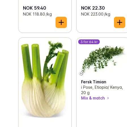
NOK 59.40
NOK 22.30
NOK 118.80 /kg
NOK 223.00 /kg
3 for 64 kr
Fersk Timian
i Pose, Etiopia/ Kenya,
20 g
Mix & match