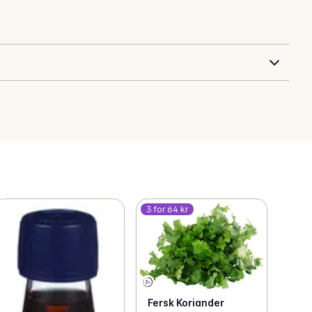
.
3 for 64 kr
Fersk Koriander