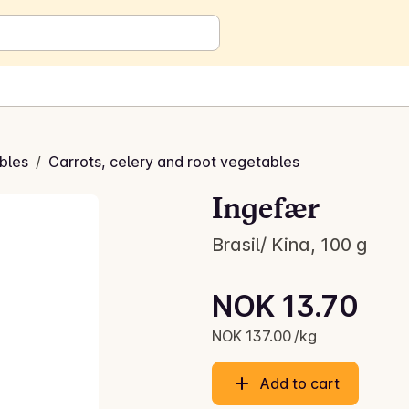
bles
/
Carrots, celery and root vegetables
Ingefær
Brasil/ Kina, 100 g
Unit price: NOK 137.00 /kg
NOK 13.70
Current price is: NOK 13.70
NOK 137.00 /kg
Add to cart