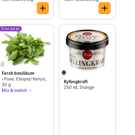
3 for 64 kr
Fersk basilikum
i Pose, Etiopia/ Kenya,
Kyllingkraft
20 g
250 ml, Stange
Mix & match