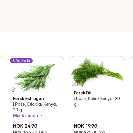
3 for 64 kr
Fersk Dill
i Pose, Italia/ Kenya, 20
Fersk Estragon
g
i Pose, Etiopia/ Kenya,
20 g
Mix & match
NOK 24.90
NOK 19.90
NOK 1,245.00 /kg
NOK 995.00 /kg