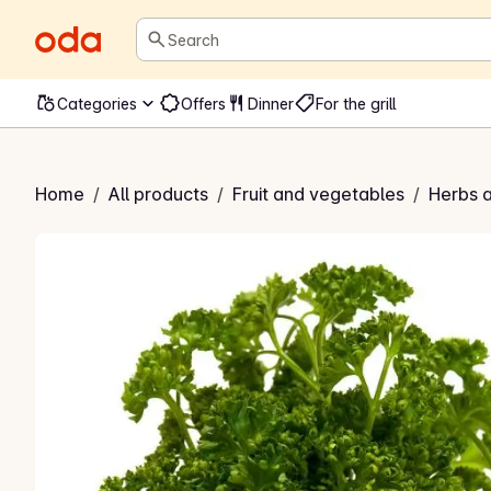
Search
Categories
Offers
Dinner
For the grill
k Kruspersille
Home
/
All products
/
Fruit and vegetables
/
Herbs 