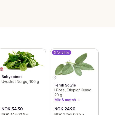
3 for 64 kr
Babyspinat
Uvasket Norge, 100 g
Fersk Salvie
i Pose, Etiopia/ Kenya,
20 g
Mix & match
NOK 34.30
NOK 24.90
NOK 343.00 /kg
NOK 1,245.00 /kg