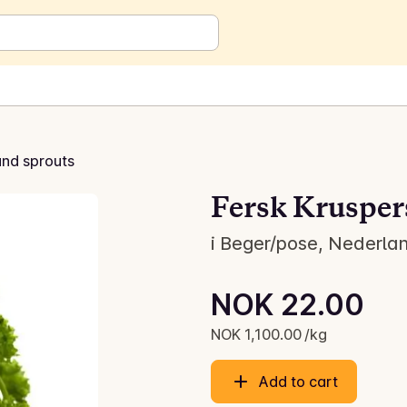
and sprouts
Fersk Kruspers
i Beger/pose, Nederland
Unit price: NOK 1,100.00 /kg
NOK 22.00
Current price is: NOK 22.00
NOK 1,100.00 /kg
Add to cart