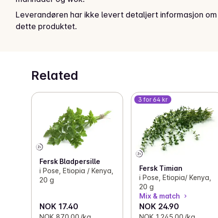
Leverandøren har ikke levert detaljert informasjon om
dette produktet.
Related
3 for 64 kr
Fersk Bladpersille
Fersk Timian
i Pose, Etiopia / Kenya,
i Pose, Etiopia/ Kenya,
20 g
20 g
Mix & match
NOK 17.40
NOK 24.90
NOK 870.00 /kg
NOK 1,245.00 /kg