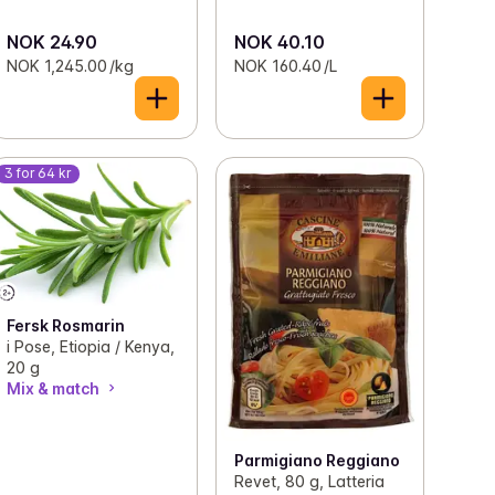
NOK 24.90
NOK 40.10
NOK 1,245.00 /kg
NOK 160.40 /L
3 for 64 kr
Fersk Rosmarin
i Pose, Etiopia / Kenya,
20 g
Mix & match
Parmigiano Reggiano
Revet, 80 g, Latteria