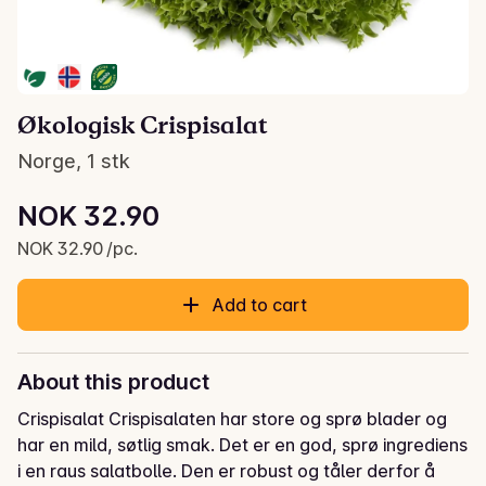
Økologisk Crispisalat
Norge, 1 stk
Unit price: NOK 32.90 /pc.
NOK 32.90
Current price is: NOK 32.90
NOK 32.90 /pc.
Add to cart
About this product
Crispisalat Crispisalaten har store og sprø blader og 
har en mild, søtlig smak. Det er en god, sprø ingrediens 
i en raus salatbolle. Den er robust og tåler derfor å 