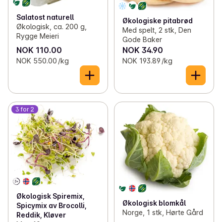
Salatost naturell
Økologiske pitabrød
Økologisk, ca. 200 g,
Med spelt, 2 stk, Den
Rygge Meieri
Gode Baker
NOK 110.00
NOK 34.90
NOK 550.00 /kg
NOK 193.89 /kg
3 for 2
Økologisk Spiremix,
Økologisk blomkål
Spicymix av Brocolli,
Norge, 1 stk, Hørte Gård
Reddik, Kløver