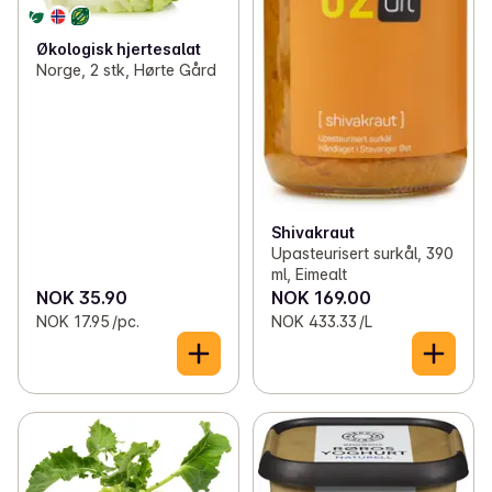
Økologisk hjertesalat
Norge, 2 stk, Hørte Gård
Shivakraut
Upasteurisert surkål, 390
ml, Eimealt
NOK 35.90
NOK 169.00
NOK 17.95 /pc.
NOK 433.33 /L