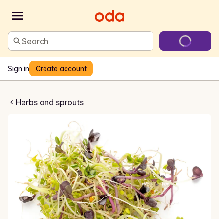
Search
Sign in
Create account
ymix av Brocolli, Reddik, Kløver
Herbs and sprouts