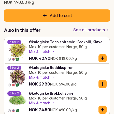
Current price is: NOK 24.50
NOK 490.00 /kg
Add to cart
See all products
Also in this offer
Økologiske Taco spiremix -Brokolli, Kløver, Mungbønner
3 for 2
Max 10 per customer, Norge, 50 g
Mix & match
Current price is: NOK 40.90
Unit price: NOK 818.00 /kg
NOK 40.90
NOK 818.00 /kg
Økologiske Reddikspirer
3 for 2
Max 10 per customer, Norge, 50 g
Mix & match
Current price is: NOK 29.80
Unit price: NOK 596.00 /kg
NOK 29.80
NOK 596.00 /kg
Økologiske Brokkolispirer
3 for 2
Max 10 per customer, Norge, 50 g
Mix & match
Current price is: NOK 24.50
Unit price: NOK 490.00 /kg
NOK 24.50
NOK 490.00 /kg