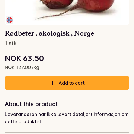
Rødbeter , økologisk , Norge
1 stk
Unit price: NOK 127.00 /kg
NOK 63.50
Current price is: NOK 63.50
NOK 127.00 /kg
Add to cart
About this product
Leverandøren har ikke levert detaljert informasjon om
dette produktet.