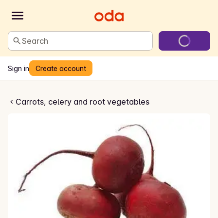
Search
Sign in
Create account
 økologisk , Norge
Carrots, celery and root vegetables