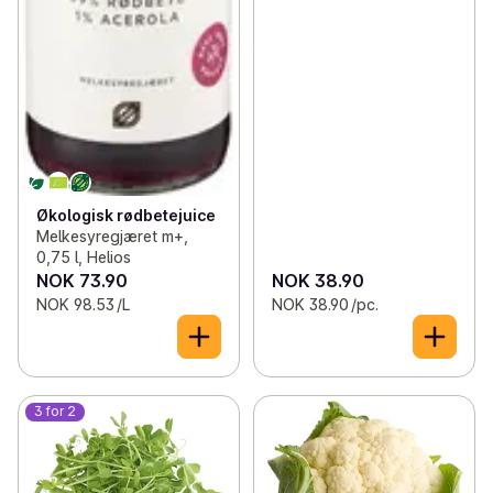
Økologisk rødbetejuice
Melkesyregjæret m+,
0,75 l, Helios
NOK 73.90
NOK 38.90
NOK 98.53 /L
NOK 38.90 /pc.
3 for 2