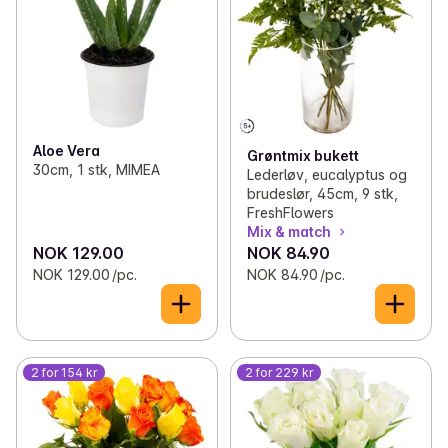
Aloe Vera
Grøntmix bukett
30cm, 1 stk, MIMEA
Lederløv, eucalyptus og
brudeslør, 45cm, 9 stk,
FreshFlowers
Mix & match
NOK 129.00
NOK 84.90
NOK 129.00 /pc.
NOK 84.90 /pc.
2 for 154 kr
2 for 229 kr