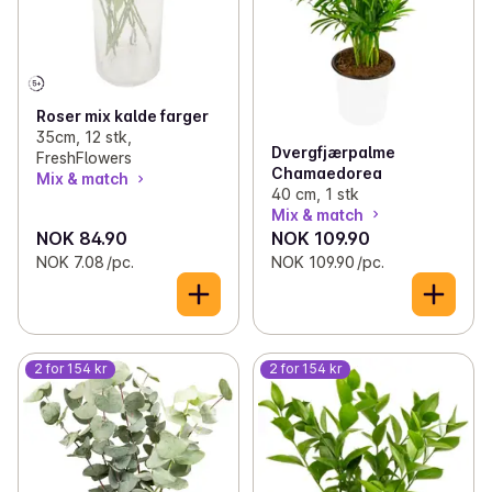
Roser mix kalde farger
35cm, 12 stk,
Dvergfjærpalme
FreshFlowers
Chamaedorea
Mix & match
40 cm, 1 stk
Mix & match
NOK 84.90
NOK 109.90
NOK 7.08 /pc.
NOK 109.90 /pc.
2 for 154 kr
2 for 154 kr