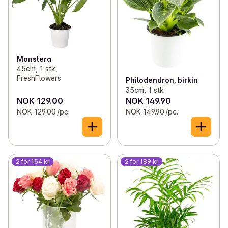
Monstera
45cm, 1 stk,
FreshFlowers
Philodendron, birkin
35cm, 1 stk
NOK 129.00
NOK 149.90
NOK 129.00 /pc.
NOK 149.90 /pc.
2 for 154 kr
2 for 189 kr