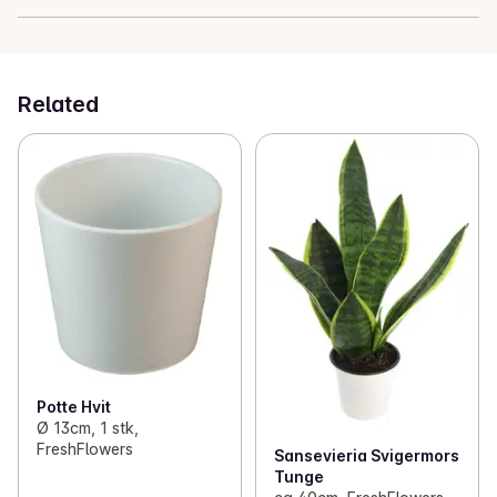
Vann godt ved omplanting og gjødsle med næring for 
planter eller grønnsakshagen.
Related
Potte Hvit
Ø 13cm, 1 stk,
FreshFlowers
Sansevieria Svigermors
Tunge