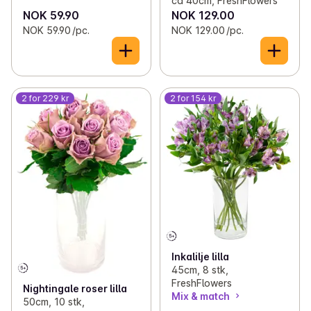
ca 40cm, FreshFlowers
NOK 59.90
NOK 129.00
NOK 59.90 /pc.
NOK 129.00 /pc.
2 for 229 kr
2 for 154 kr
Inkalilje lilla
45cm, 8 stk,
FreshFlowers
Nightingale roser lilla
Mix & match
50cm, 10 stk,