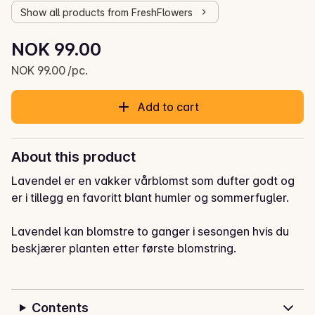
Show all products from FreshFlowers
Unit price: NOK 99.00 /pc.
NOK 99.00
Current price is: NOK 99.00
NOK 99.00 /pc.
Add to cart
About this product
Lavendel er en vakker vårblomst som dufter godt og 
er i tillegg en favoritt blant humler og sommerfugler.

Lavendel kan blomstre to ganger i sesongen hvis du 
beskjærer planten etter første blomstring.  

Plantes lyst enten i bed eller i balkongkasse, husk god 
drenering og bland gjerne inn litt sand i jorden. 

Contents