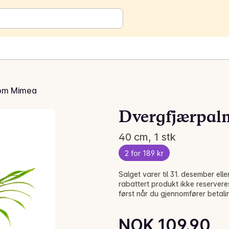
rom Mimea
Dvergfjærpal
40 cm, 1 stk
2 for 189 kr
Salget varer til 31. desember el
rabattert produkt ikke reservere
først når du gjennomfører betali
Unit price: NOK 109.90 /pc.
NOK 109.90