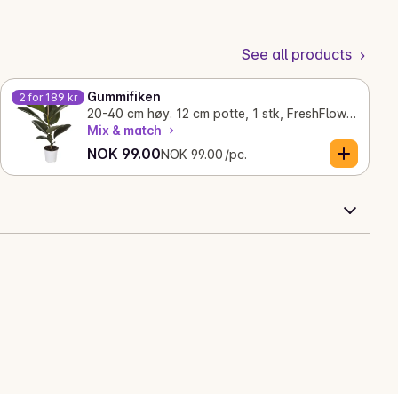
See all products
Gummifiken
2 for 189 kr
20-40 cm høy. 12 cm potte, 1 stk, FreshFlowers
Mix & match
Current price is: NOK 99.00
Unit price: NOK 99.00 /pc.
NOK 99.00
NOK 99.00 /pc.