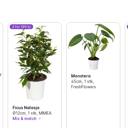
2 for 189 kr
Monstera
45cm, 1 stk,
FreshFlowers
Ficus Natasja
Ø12cm, 1 stk, MIMEA
Mix & match