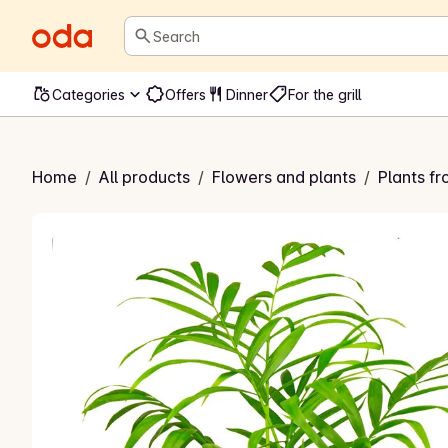
Search
Categories
Offers
Dinner
For the grill
palme Chamaedorea
Home
/
All products
/
Flowers and plants
/
Plants f