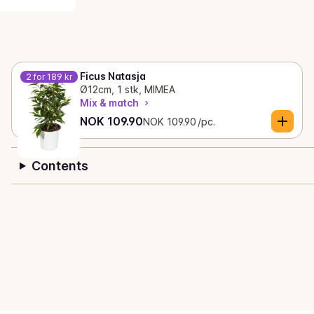
Ficus Natasja
2 for 189 kr
Ø12cm, 1 stk, MIMEA
Mix & match
Current price is: NOK 109.90
Unit price: NOK 109.90 /pc.
NOK 109.90
NOK 109.90 /pc.
Contents