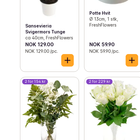
Potte Hvit
Ø 13cm, 1 stk,
FreshFlowers
Sansevieria
Svigermors Tunge
ca 40cm, FreshFlowers
NOK 129.00
NOK 59.90
NOK 129.00 /pc.
NOK 59.90 /pc.
2 for 154 kr
2 for 229 kr