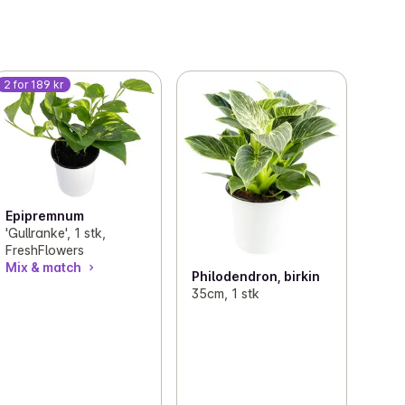
2 for 189 kr
Epipremnum
'Gullranke', 1 stk,
FreshFlowers
Mix & match
Philodendron, birkin
35cm, 1 stk