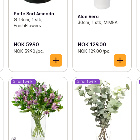
Potte Sort Amanda
Aloe Vera
Ø 13cm, 1 stk,
30cm, 1 stk, MIMEA
FreshFlowers
NOK 59.90
NOK 129.00
NOK 59.90 /pc.
NOK 129.00 /pc.
2 for 154 kr
2 for 154 kr