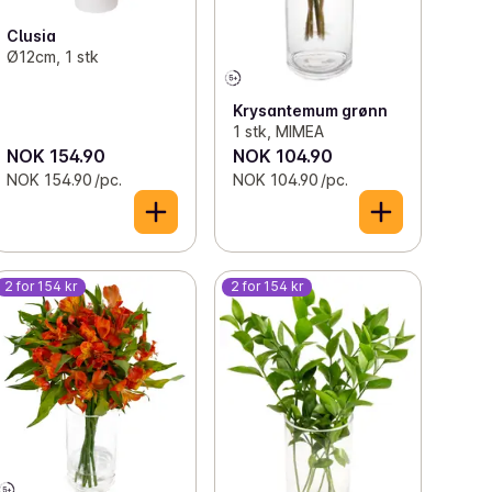
Clusia
Ø12cm, 1 stk
Krysantemum grønn
1 stk, MIMEA
NOK 154.90
NOK 104.90
NOK 154.90 /pc.
NOK 104.90 /pc.
2 for 154 kr
2 for 154 kr