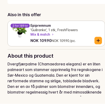
Also in this offer
Epipremnum
2 for 189 kr
'Gullranke', 1 stk, FreshFlowers
Mix & match
Current price is: NOK 109.90
Unit price: NOK 109.90 /pc.
NOK 109.90
NOK 109.90 /pc.
About this product
Dvergfjærpalme (Chamaedorea elegans) er en liten 
palmeart som stammer opprinnelig fra regnskogene i 
Sør-Mexico og Guatemala. Den er kjent for sin 
rørformede stamme og sirlige, tobladede bladverk. 
Den er en av få palmer som blomstrer innendørs, og 
blomstrer regelmessig hvert år med mimosaliknende 
blomsterstillinger, fra og med det tredje året.
