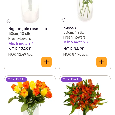
Ruscus
Nightingale roser lilla
50cm, 1 stk,
50cm, 10 stk,
FreshFlowers
FreshFlowers
Mix & match
Mix & match
NOK 124.90
NOK 84.90
NOK 12.49 /pc.
NOK 84.90 /pc.
2 for 154 kr
2 for 154 kr