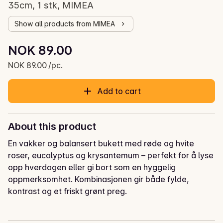
35cm, 1 stk, MIMEA
Show all products from MIMEA
Unit price: NOK 89.00 /pc.
NOK 89.00
Current price is: NOK 89.00
NOK 89.00 /pc.
Add to cart
About this product
En vakker og balansert bukett med røde og hvite 
roser, eucalyptus og krysantemum – perfekt for å lyse 
opp hverdagen eller gi bort som en hyggelig 
oppmerksomhet. Kombinasjonen gir både fylde, 
kontrast og et friskt grønt preg.

Stelletips:
