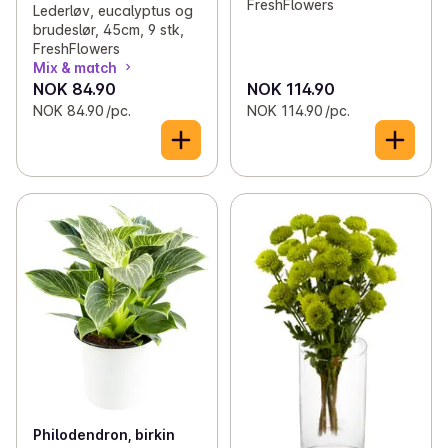
FreshFlowers
Lederløv, eucalyptus og
brudeslør, 45cm, 9 stk,
FreshFlowers
Mix & match
NOK 84.90
NOK 114.90
NOK 84.90 /pc.
NOK 114.90 /pc.
Philodendron, birkin