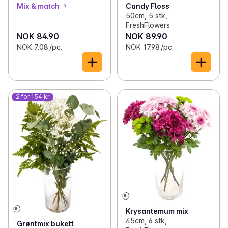
Mix & match
Candy Floss
50cm, 5 stk,
FreshFlowers
NOK 84.90
NOK 89.90
NOK 7.08 /pc.
NOK 17.98 /pc.
2 for 154 kr
Krysantemum mix
45cm, 6 stk,
Grøntmix bukett