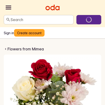
Search
Sign in
Create account
dagsbukett
Flowers from Mimea