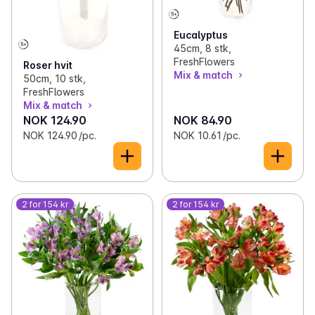
Eucalyptus
45cm, 8 stk,
FreshFlowers
Roser hvit
Mix & match
50cm, 10 stk,
FreshFlowers
Mix & match
NOK 124.90
NOK 84.90
NOK 124.90 /pc.
NOK 10.61 /pc.
2 for 154 kr
2 for 154 kr