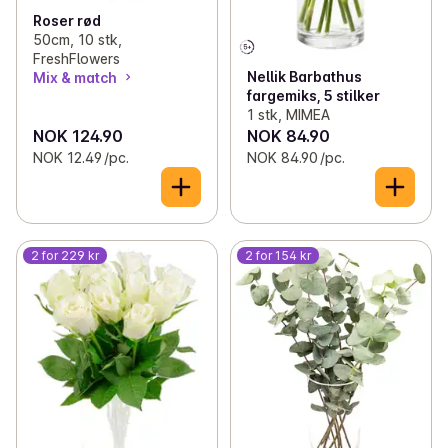
Roser rød
50cm, 10 stk,
FreshFlowers
Nellik Barbathus
Mix & match
fargemiks, 5 stilker
1 stk, MIMEA
NOK 124.90
NOK 84.90
NOK 12.49 /pc.
NOK 84.90 /pc.
2 for 229 kr
2 for 154 kr