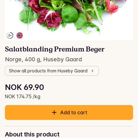
Salatblanding Premium Beger
Norge, 400 g, Huseby Gaard
Show all products from Huseby Gaard
Unit price: NOK 174.75 /kg
NOK 69.90
Current price is: NOK 69.90
NOK 174.75 /kg
Add to cart
About this product