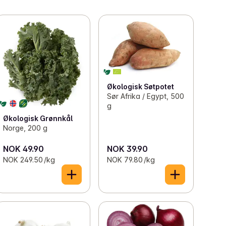
Økologisk Søtpotet
Sør Afrika / Egypt, 500
g
Økologisk Grønnkål
Norge, 200 g
NOK 49.90
NOK 39.90
NOK 249.50 /kg
NOK 79.80 /kg