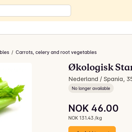
bles
/
Carrots, celery and root vegetables
Økologisk Stan
Nederland / Spania, 3
No longer available
Unit price: NOK 131.43 /kg
NOK 46.00
Current price is: NOK 46.00
NOK 131.43 /kg