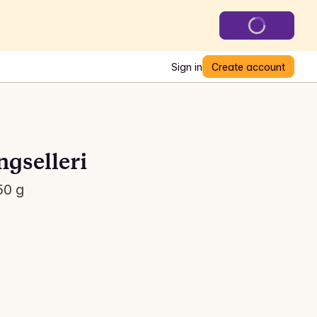
Sign in
Create account
gselleri
50 g