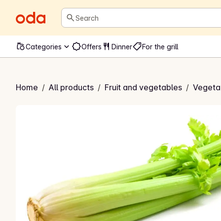
Search
Categories
Offers
Dinner
For the grill
isk Stangselleri
Home
/
All products
/
Fruit and vegetables
/
Vegeta