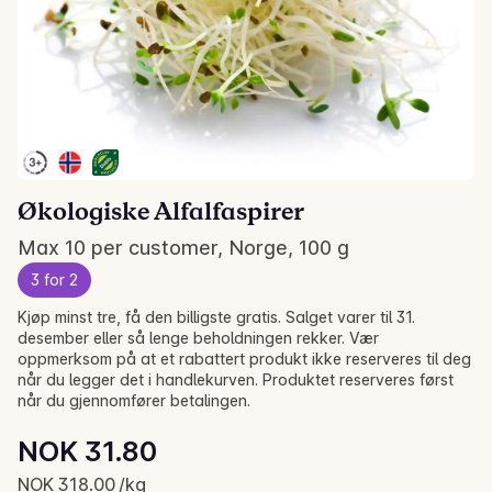
Økologiske Alfalfaspirer
Max 10 per customer, Norge, 100 g
3 for 2
Kjøp minst tre, få den billigste gratis. Salget varer til 31.
desember eller så lenge beholdningen rekker. Vær
oppmerksom på at et rabattert produkt ikke reserveres til deg
når du legger det i handlekurven. Produktet reserveres først
når du gjennomfører betalingen.
Unit price: NOK 318.00 /kg
NOK 31.80
Current price is: NOK 31.80
NOK 318.00 /kg