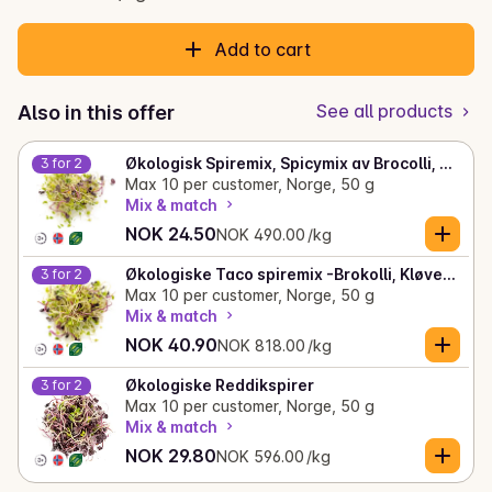
Add to cart
See all products
Also in this offer
Økologisk Spiremix, Spicymix av Brocolli, Reddik, Kløver
3 for 2
Max 10 per customer, Norge, 50 g
Mix & match
Current price is: NOK 24.50
Unit price: NOK 490.00 /kg
NOK 24.50
NOK 490.00 /kg
Økologiske Taco spiremix -Brokolli, Kløver, Mungbønner
3 for 2
Max 10 per customer, Norge, 50 g
Mix & match
Current price is: NOK 40.90
Unit price: NOK 818.00 /kg
NOK 40.90
NOK 818.00 /kg
Økologiske Reddikspirer
3 for 2
Max 10 per customer, Norge, 50 g
Mix & match
Current price is: NOK 29.80
Unit price: NOK 596.00 /kg
NOK 29.80
NOK 596.00 /kg