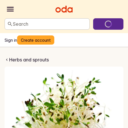
Search
Sign in
Create account
ke Alfalfaspirer
Herbs and sprouts