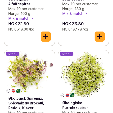
Max 10 per customer,
Alfalfaspirer
Norge, 180 g
Max 10 per customer,
Mix & match
Norge, 100 g
Mix & match
NOK 31.80
NOK 33.80
NOK 318.00 /kg
NOK 187.78 /kg
3 for 2
3 for 2
Økologisk Spiremix,
Økologiske
Spicymix av Brocolli,
Purreløkspirer
Reddik, Kløver
Max 10 per customer,
Max 10 per customer,