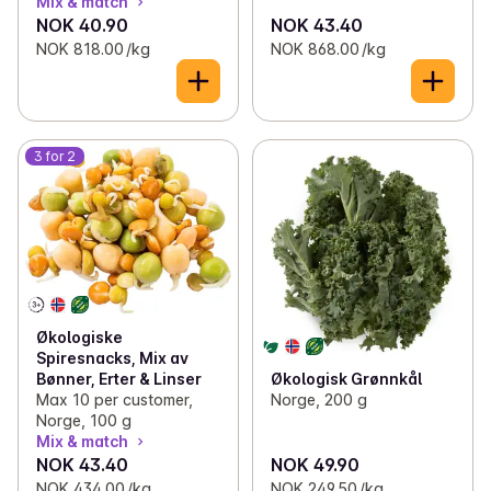
Mix & match
NOK 40.90
NOK 43.40
NOK 818.00 /kg
NOK 868.00 /kg
3 for 2
Økologiske
Spiresnacks, Mix av
Økologisk Grønnkål
Bønner, Erter & Linser
Norge, 200 g
Max 10 per customer,
Norge, 100 g
Mix & match
NOK 43.40
NOK 49.90
NOK 434.00 /kg
NOK 249.50 /kg