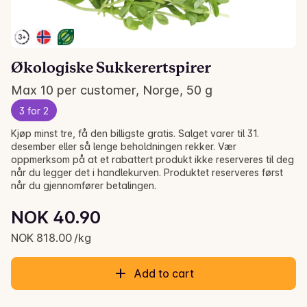
Økologiske Sukkerertspirer
Max 10 per customer, Norge, 50 g
3 for 2
Kjøp minst tre, få den billigste gratis. Salget varer til 31.
desember eller så lenge beholdningen rekker. Vær
oppmerksom på at et rabattert produkt ikke reserveres til deg
når du legger det i handlekurven. Produktet reserveres først
når du gjennomfører betalingen.
Unit price: NOK 818.00 /kg
NOK 40.90
Current price is: NOK 40.90
NOK 818.00 /kg
Add to cart