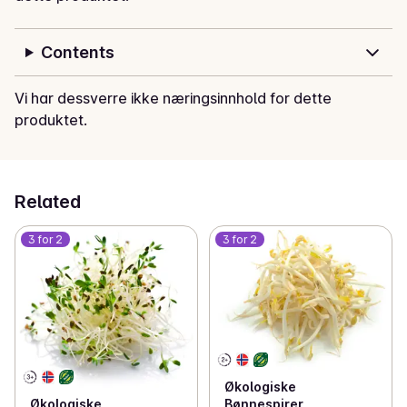
Contents
Vi har dessverre ikke næringsinnhold for dette
produktet.
Related
3 for 2
3 for 2
Økologiske
Bønnespirer
Økologiske