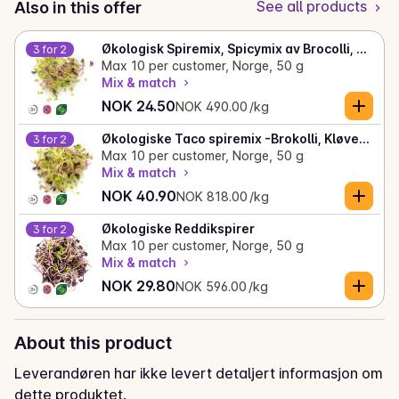
See all products
Also in this offer
Økologisk Spiremix, Spicymix av Brocolli, Reddik, Kløver
3 for 2
Max 10 per customer, Norge, 50 g
Mix & match
Current price is: NOK 24.50
Unit price: NOK 490.00 /kg
NOK 24.50
NOK 490.00 /kg
Økologiske Taco spiremix -Brokolli, Kløver, Mungbønner
3 for 2
Max 10 per customer, Norge, 50 g
Mix & match
Current price is: NOK 40.90
Unit price: NOK 818.00 /kg
NOK 40.90
NOK 818.00 /kg
Økologiske Reddikspirer
3 for 2
Max 10 per customer, Norge, 50 g
Mix & match
Current price is: NOK 29.80
Unit price: NOK 596.00 /kg
NOK 29.80
NOK 596.00 /kg
About this product
Leverandøren har ikke levert detaljert informasjon om
dette produktet.