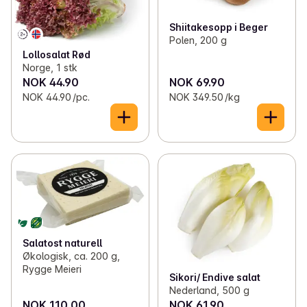
Shiitakesopp i Beger
Polen, 200 g
Lollosalat Rød
Norge, 1 stk
NOK 44.90
NOK 69.90
NOK 44.90 /pc.
NOK 349.50 /kg
Salatost naturell
Økologisk, ca. 200 g,
Rygge Meieri
Sikori/ Endive salat
Nederland, 500 g
NOK 110.00
NOK 61.90