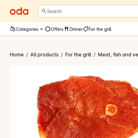
Search
Categories
Offers
Dinner
For the grill
nert flintstek
Home
/
All products
/
For the grill
/
Meat, fish and ve