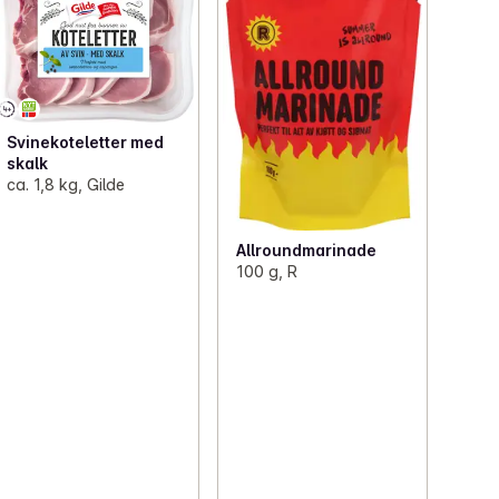
Svinekoteletter med
skalk
ca. 1,8 kg, Gilde
Allroundmarinade
100 g, R