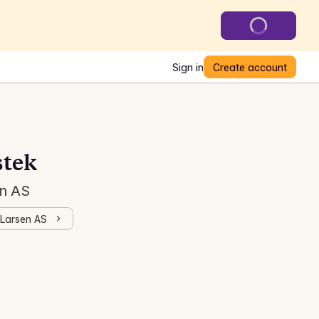
Sign in
Create account
stek
en AS
-Larsen AS