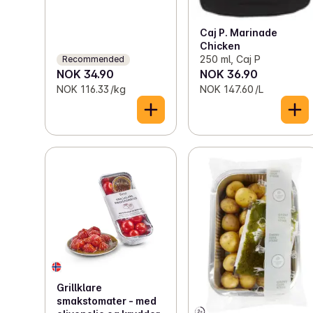
Caj P. Marinade
Chicken
250 ml, Caj P
Recommended
NOK 34.90
NOK 36.90
NOK 116.33 /kg
NOK 147.60 /L
Grillklare
smakstomater - med