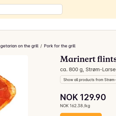
getarian on the grill
/
Pork for the grill
Marinert flint
ca. 800 g, Strøm-Lars
Show all products from Strøm
Unit price: NOK 162.38 /kg
NOK 129.90
Current price is: NOK 129.90
NOK 162.38 /kg