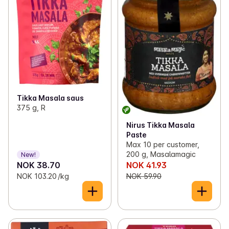
Tikka Masala saus
375 g, R
Nirus Tikka Masala
Paste
Max 10 per customer,
200 g, Masalamagic
New!
NOK 38.70
NOK 41.93
NOK 103.20 /kg
NOK 59.90