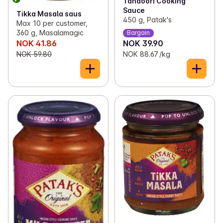
Tandoori Cooking
Sauce
Tikka Masala saus
450 g, Patak's
Max 10 per customer,
360 g, Masalamagic
Bargain
NOK 41.86
NOK 39.90
NOK 59.80
NOK 88.67 /kg