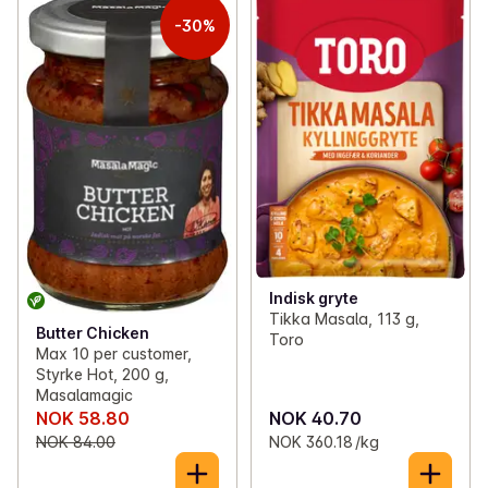
-30%
Indisk gryte
Tikka Masala, 113 g,
Butter Chicken
Toro
Max 10 per customer,
Styrke Hot, 200 g,
Masalamagic
NOK 58.80
NOK 40.70
NOK 84.00
NOK 360.18 /kg