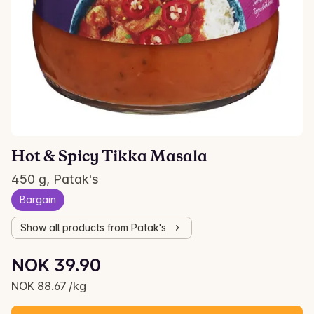
Hot & Spicy Tikka Masala
450 g, Patak's
Bargain
Show all products from Patak's
Unit price: NOK 88.67 /kg
NOK 39.90
Current price is: NOK 39.90
NOK 88.67 /kg