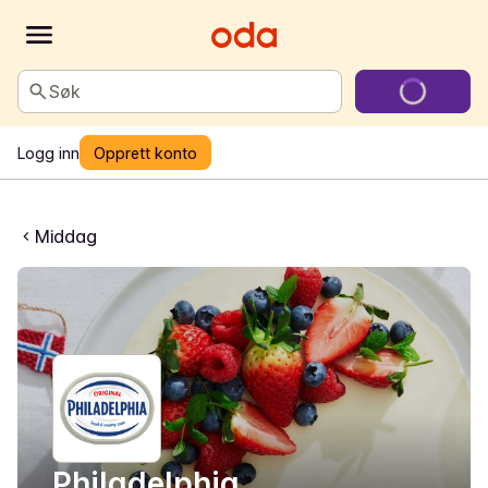
Søk
Logg inn
Opprett konto
Middag
Philadelphia