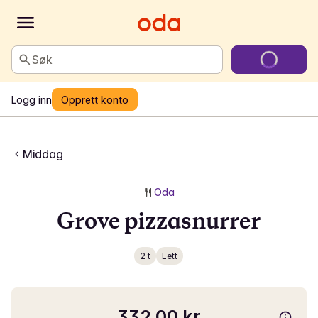
Søk
Logg inn
Opprett konto
Middag
Oda
Grove pizzasnurrer
2 t
Lett
332,00 kr