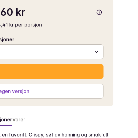
60 kr
,41 kr per porsjon
sjoner
 egen versjon
joner
Varer
t en favoritt. Crispy, søt av honning og smakfull