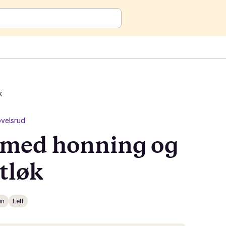
k
velsrud
t med honning og
tløk
in
Lett