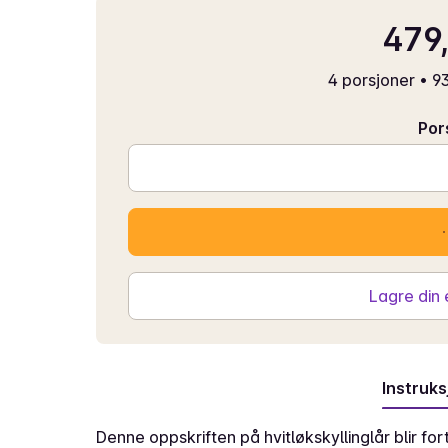
479,
4 porsjoner
•
93
Por
Lagre din
Instruks
Denne oppskriften på hvitløkskyllinglår blir for