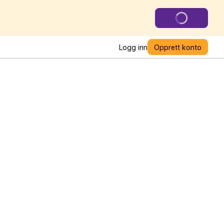
Logg inn
Opprett konto