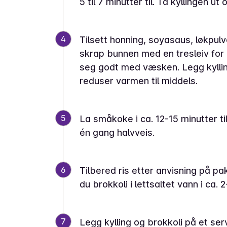
5 til 7 minutter til. Ta kyllingen ut
4
Tilsett honning, soyasaus, løkpulv
skrap bunnen med en tresleiv for å
seg godt med væsken. Legg kylling
reduser varmen til middels.
5
La småkoke i ca. 12-15 minutter ti
én gang halvveis.
6
Tilbered ris etter anvisning på pa
du brokkoli i lettsaltet vann i ca. 2
7
Legg kylling og brokkoli på et se