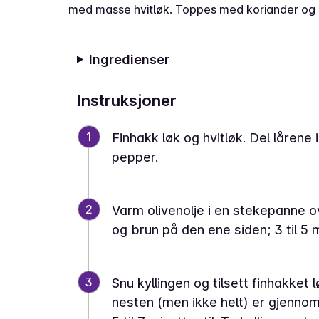
med masse hvitløk. Toppes med koriander og s
Ingredienser
Instruksjoner
1
Finhakk løk og hvitløk. Del lårene
pepper.
2
Varm olivenolje i en stekepanne o
og brun på den ene siden; 3 til 5 m
3
Snu kyllingen og tilsett finhakket l
nesten (men ikke helt) er gjennom