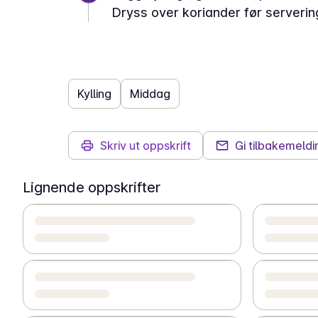
Dryss over koriander før serverin
Kylling
Middag
Skriv ut oppskrift
Gi tilbakemeldi
Lignende oppskrifter