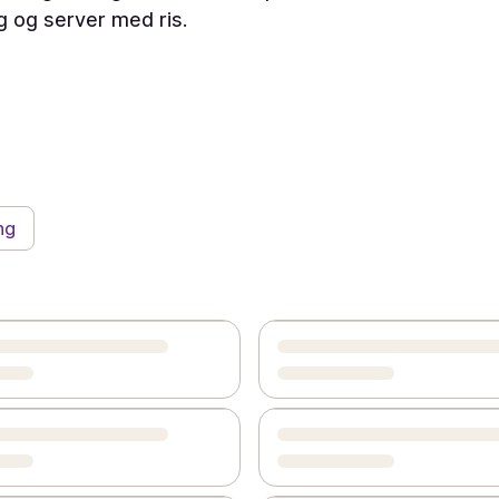
g og server med ris.
ng