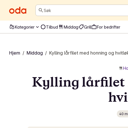
Søk
Kategorier
Tilbud
Middag
Grill
For bedrifter
Hjem
/
Middag
/
Kylling lårfilet med honning og hvitlø
Ho
Kylling lårfile
hvi
40 m