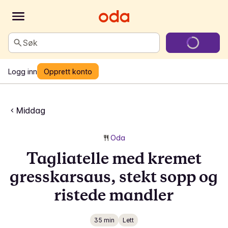
Søk
Logg inn
Opprett konto
Middag
Oda
Tagliatelle med kremet
gresskarsaus, stekt sopp og
ristede mandler
35 min
Lett