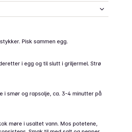
gsstykker. Pisk sammen egg.
etter i egg og til slutt i griljermel. Strø
 i smør og rapsolje, ca. 3-4 minutter på
g kok møre i usaltet vann. Mos potetene,
konsistens. Smak til med salt og pepper.