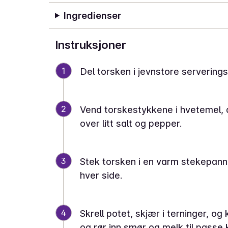
Ingredienser
Instruksjoner
1
Del torsken i jevnstore serverin
2
Vend torskestykkene i hvetemel, der
over litt salt og pepper.
3
Stek torsken i en varm stekepanne
hver side.
4
Skrell potet, skjær i terninger, o
og rør inn smør og melk til passe 