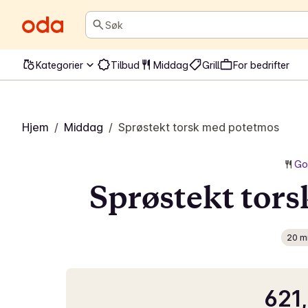
Søk
Kategorier
Tilbud
Middag
Grill
For bedrifter
Hjem
/
Middag
/
Sprøstekt torsk med potetmos
Go
Sprøstekt tor
20 m
621,