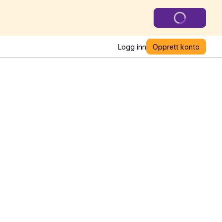
Logg inn
Opprett konto