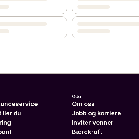
Oda
kundeservice
Om oss
iller du
Jobb og karriere
ring
Inviter venner
pant
Bærekraft