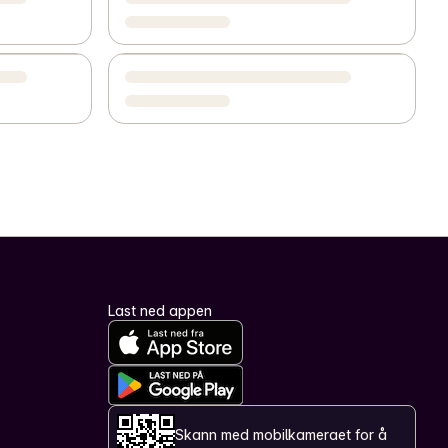
Last ned appen
Skann med mobilkameraet for å