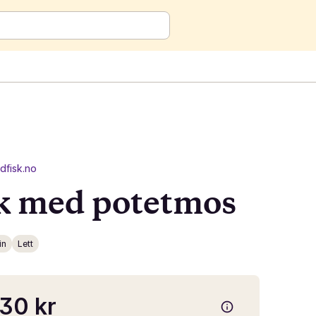
dfisk.no
sk med potetmos
in
Lett
30 kr