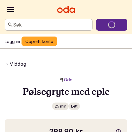
Søk
Logg inn
Opprett konto
Middag
Oda
Pølsegryte med eple
25 min
Lett
298,90 kr