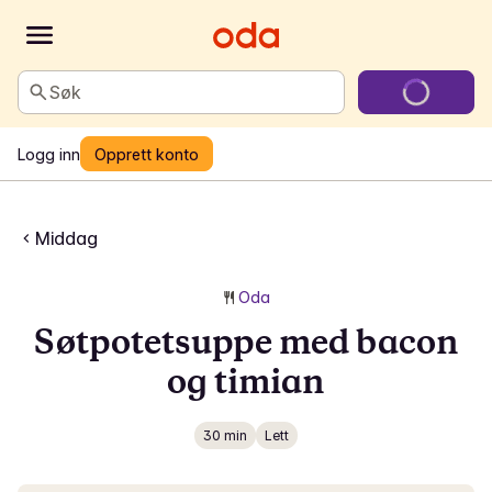
Søk
Logg inn
Opprett konto
Middag
Oda
Søtpotetsuppe med bacon
og timian
30 min
Lett