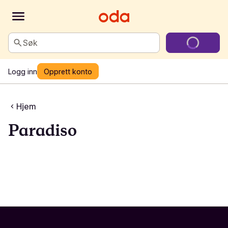
Søk
Logg inn
Opprett konto
Hjem
Paradiso