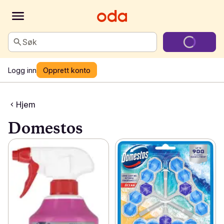
Søk
Logg inn
Opprett konto
Hjem
Domestos