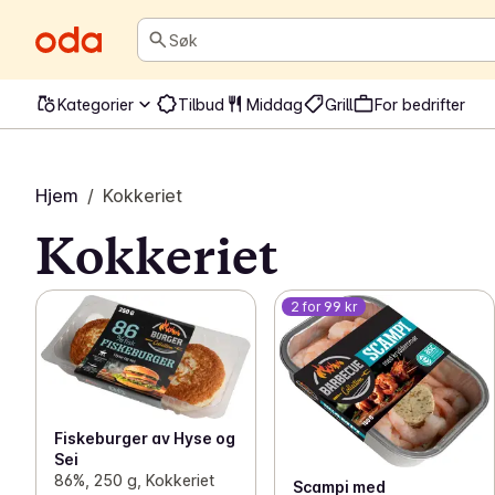
Søk
Kategorier
Tilbud
Middag
Grill
For bedrifter
Hjem
/
Kokkeriet
Kokkeriet
2 for 99 kr
Fiskeburger av Hyse og
Sei
86%, 250 g, Kokkeriet
Scampi med