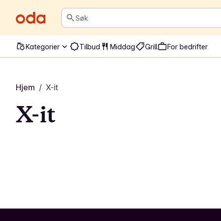
Søk
Kategorier
Tilbud
Middag
Grill
For bedrifter
Hjem
/
X-it
X-it