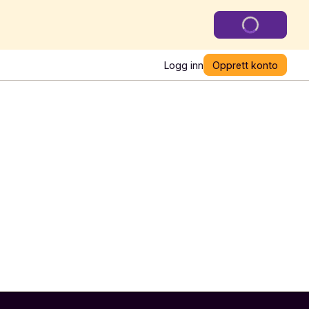
Logg inn
Opprett konto