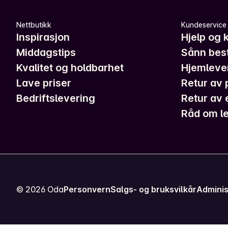
Nettbutikk
Kundeservice
Inspirasjon
Hjelp og 
Middagstips
Sånn best
Kvalitet og holdbarhet
Hjemleve
Lave priser
Retur av 
Bedriftslevering
Retur av 
Råd om le
©
2026
Oda
Personvern
Salgs- og bruksvilkår
Adminis