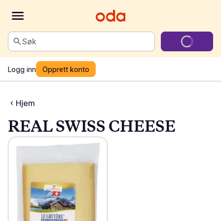
Søk
Logg inn
Opprett konto
Hjem
REAL SWISS CHEESE