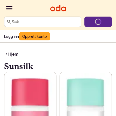
Søk
Logg inn
Opprett konto
Hjem
Sunsilk