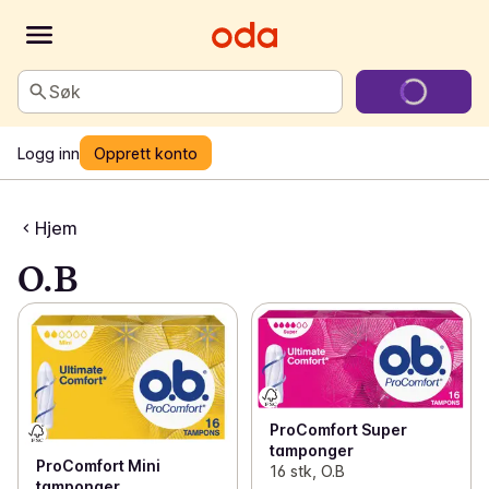
Søk
Logg inn
Opprett konto
Hjem
O.B
ProComfort Super
tamponger
ProComfort Mini
16 stk, O.B
tamponger