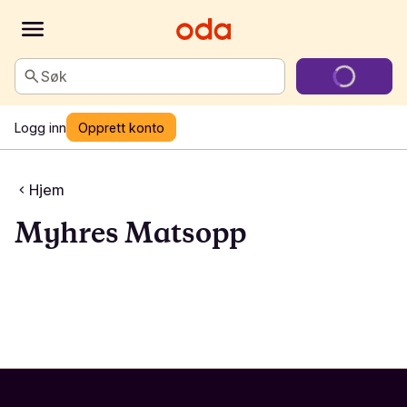
Søk
Logg inn
Opprett konto
Hjem
Myhres Matsopp