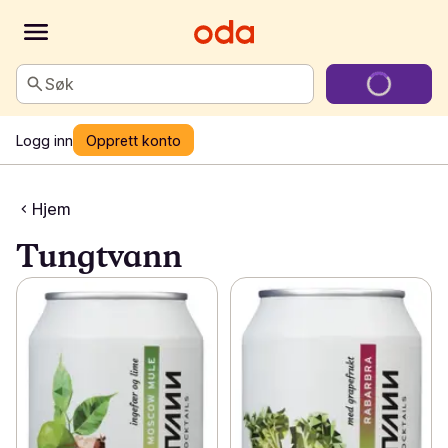
Søk
Logg inn
Opprett konto
Hjem
Tungtvann