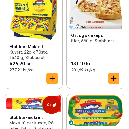
Ost og skinkepai
Stor, 650 g, Stabburet
Stabbur-Makrell
Kuvert, 22g x 70stk,
1540 g, Stabburet
426,90 kr
131,10 kr
277,21 kr /kg
201,69 kr /kg
Salg!
Stabbur-makrell
Maks 10 per kunde, På
tube, 180 g, Stabburet