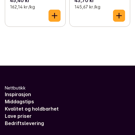
45,40 kr
43,70 kr
162,14 kr /kg
145,67 kr /kg
Nettbutikk
Inspirasjon
Middagstips
Kvalitet og holdbarhet
Lave priser
Bedriftslevering