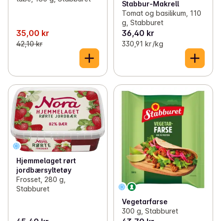
Stabbur-Makrell
Tomat og basilikum, 110
g, Stabburet
35,00 kr
36,40 kr
42,10 kr
330,91 kr /kg
Hjemmelaget rørt
jordbærsyltetøy
Frosset, 280 g,
Stabburet
Vegetarfarse
300 g, Stabburet