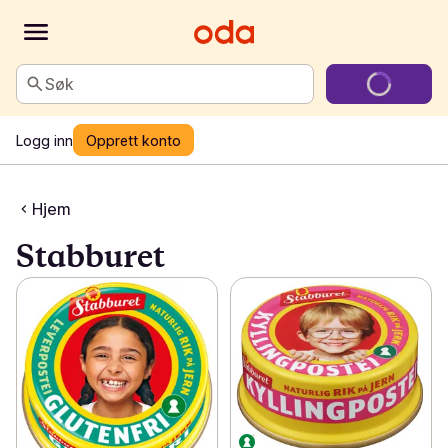
Søk
Logg inn
Opprett konto
Hjem
Stabburet