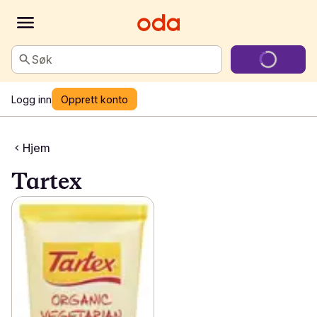
Søk
Logg inn
Opprett konto
Hjem
Tartex