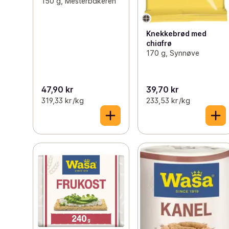
150 g, Mesterbakeren
Knekkebrød med
chiafrø
170 g, Synnøve
47,90 kr
39,70 kr
319,33 kr /kg
233,53 kr /kg