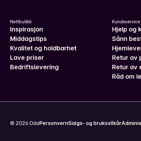
Nettbutikk
Kundeservice
Inspirasjon
Hjelp og 
Middagstips
Sånn best
Kvalitet og holdbarhet
Hjemleve
Lave priser
Retur av 
Bedriftslevering
Retur av 
Råd om le
©
2026
Oda
Personvern
Salgs- og bruksvilkår
Adminis