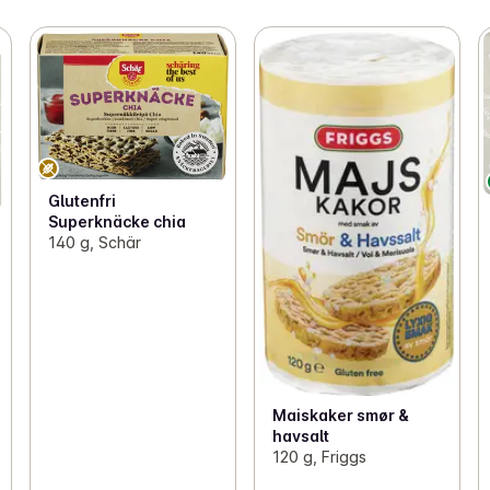
Glutenfri
Superknäcke chia
140 g, Schär
Maiskaker smør &
havsalt
120 g, Friggs