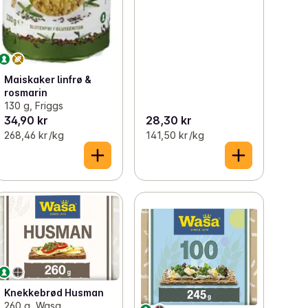
Maiskaker linfrø &
rosmarin
130 g, Friggs
34,90 kr
28,30 kr
268,46 kr /kg
141,50 kr /kg
Knekkebrød Husman
260 g, Wasa