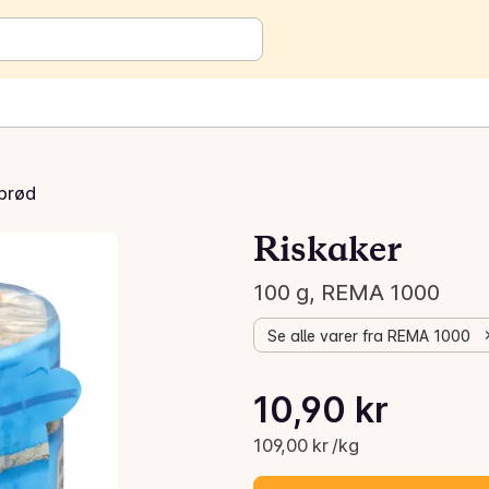
brød
Riskaker
100 g, REMA 1000
Se alle varer fra REMA 1000
Stykkpris: 109,00 kr /kg
10,90 kr
Gjeldende pris er: 10,90 kr
109,00 kr /kg