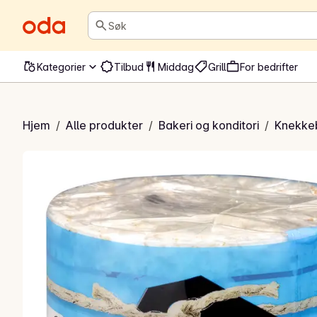
Søk
Kategorier
Tilbud
Middag
Grill
For bedrifter
Riskaker
Hjem
/
Alle produkter
/
Bakeri og konditori
/
Knekke