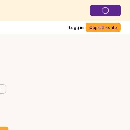
Logg inn
Opprett konto