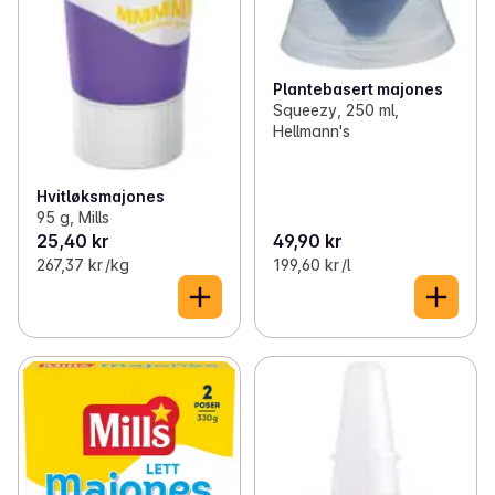
Plantebasert majones
Squeezy, 250 ml,
Hellmann's
Hvitløksmajones
95 g, Mills
25,40 kr
49,90 kr
267,37 kr /kg
199,60 kr /l