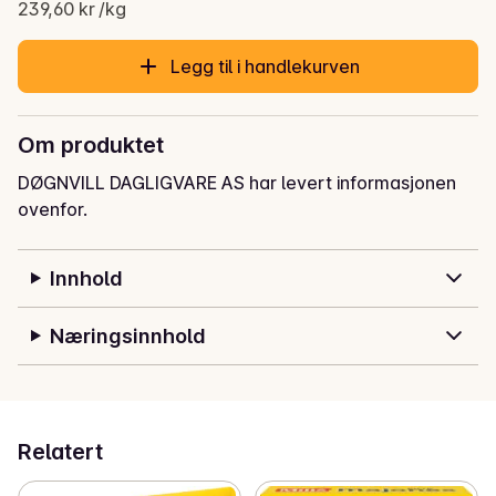
Gjeldende pris er: 59,90 kr
239,60 kr /kg
Legg til i handlekurven
Om produktet
DØGNVILL DAGLIGVARE AS har levert informasjonen
ovenfor.
Innhold
Næringsinnhold
Relatert