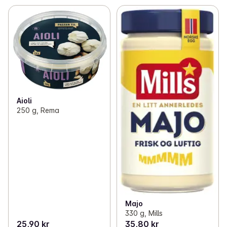
Aioli
250 g, Rema
Majo
330 g, Mills
25,90 kr
35,80 kr