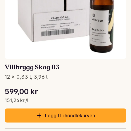
Villbrygg Skog 03
12 x 0,33 l, 3,96 l
Stykkpris: 151,26 kr /l
599,00 kr
Gjeldende pris er: 599,00 kr
151,26 kr /l
Legg til i handlekurven