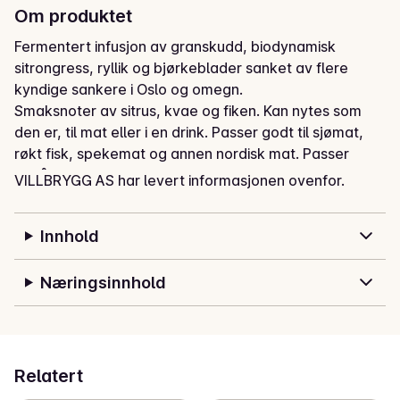
Om produktet
Fermentert infusjon av granskudd, biodynamisk 
sitrongress, ryllik og bjørkeblader sanket av flere 
kyndige sankere i Oslo og omegn.

Smaksnoter av sitrus, kvae og fiken. Kan nytes som 
den er, til mat eller i en drink. Passer godt til sjømat,

røkt fisk, spekemat og annen nordisk mat. Passer 
også godt til asiatiske smaker som sushi, thai,

VILLBRYGG AS har levert informasjonen ovenfor.
vietnamesisk, koreansk ol.
Innhold
Næringsinnhold
Relatert