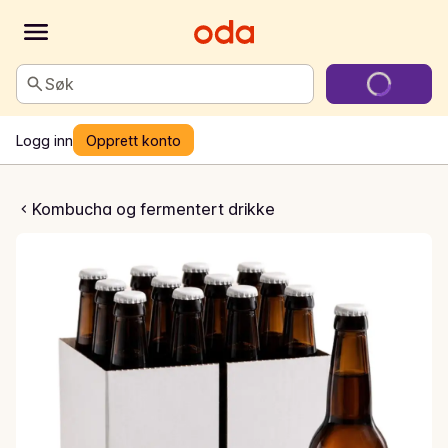
Søk
Logg inn
Opprett konto
rygg Skog 03
Kombucha og fermentert drikke