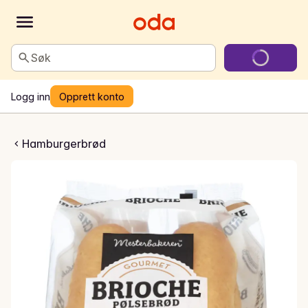
Søk
Logg inn
Opprett konto
 Pølsebrød 4pk
Hamburgerbrød