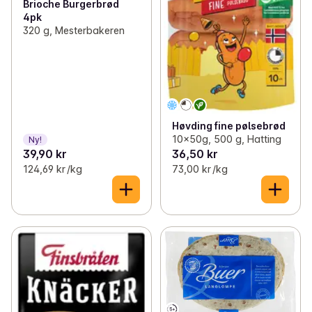
Brioche Burgerbrød
4pk
320 g, Mesterbakeren
Høvding fine pølsebrød
10x50g, 500 g, Hatting
Ny!
39,90 kr
36,50 kr
124,69 kr /kg
73,00 kr /kg