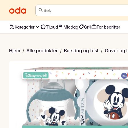
Søk
Kategorier
Tilbud
Middag
Grill
For bedrifter
e spisesett til baby
Hjem
/
Alle produkter
/
Bursdag og fest
/
Gaver og 