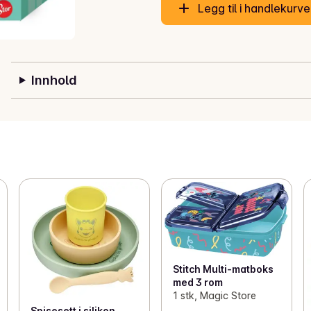
Legg til i handlekurv
Innhold
Stitch Multi-matboks
med 3 rom
1 stk, Magic Store
Spisesett i silikon,