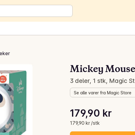
leker
Mickey Mouse s
3 deler, 1 stk, Magic S
Se alle varer fra Magic Store
Stykkpris: 179,90 kr /stk
179,90 kr
Gjeldende pris er: 179,90 kr
179,90 kr /stk