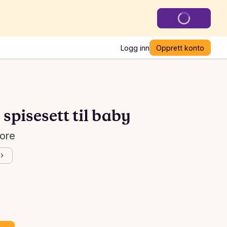
Logg inn
Opprett konto
pisesett til baby
tore