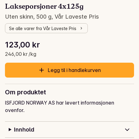
Lakseporsjoner 4x125g
Uten skinn, 500 g, Vår Laveste Pris
Se alle varer fra Vår Laveste Pris
Stykkpris: 246,00 kr /kg
123,00 kr
Gjeldende pris er: 123,00 kr
246,00 kr /kg
Legg til i handlekurven
Om produktet
ISFJORD NORWAY AS har levert informasjonen
ovenfor.
Innhold