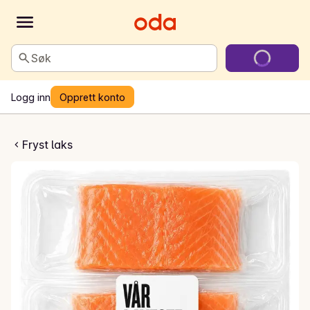
Søk
Logg inn
Opprett konto
rsjoner 4x125g
Fryst laks