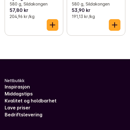
580 g, Sildakongen
580 g, Sildakongen
57,80 kr
53,90 kr
204,96 kr /kg
191,13 kr /kg
Nettbutikk
Inspirasjon
Middagstips
Kvalitet og holdbarhet
Lave priser
Bedriftslevering