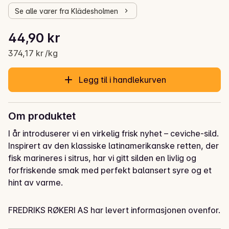
Se alle varer fra Klädesholmen
Stykkpris: 374,17 kr /kg
44,90 kr
Gjeldende pris er: 44,90 kr
374,17 kr /kg
Legg til i handlekurven
Om produktet
I år introduserer vi en virkelig frisk nyhet – ceviche-sild. 
Inspirert av den klassiske latinamerikanske retten, der 
fisk marineres i sitrus, har vi gitt silden en livlig og 
forfriskende smak med perfekt balansert syre og et 
hint av varme.

Et spennende valg for deg som vil gi lunsjbordet et 
FREDRIKS RØKERI AS har levert informasjonen ovenfor.
moderne løft – og imponere gjestene med noe helt 